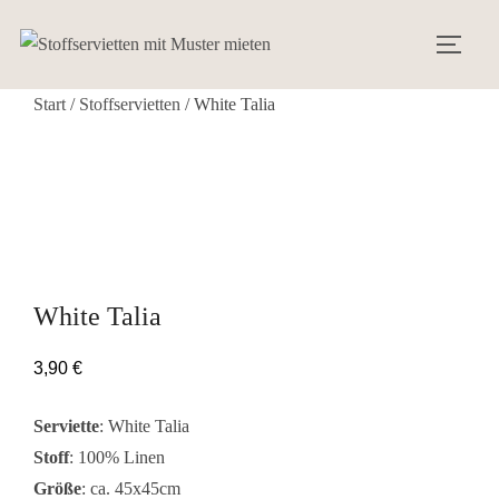
Zum
Inhalt
SEIT
springen
Start
/
Stoffservietten
/ White Talia
White Talia
3,90
€
Serviette
: White Talia
Stoff
: 100% Linen
Größe
: ca. 45x45cm