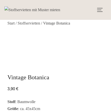
Zum
Inhalt
SEIT
springen
Start
/
Stoffservietten
/ Vintage Botanica
Vintage Botanica
3,90
€
Stoff
: Baumwolle
Größe
: ca. 45x45cm