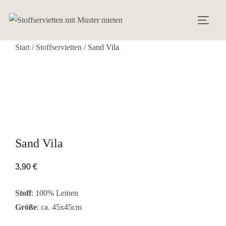
Zum
Inhalt
SEIT
springen
Start
/
Stoffservietten
/ Sand Vila
Sand Vila
3,90
€
Stoff
: 100% Leinen
Größe
: ca. 45x45cm