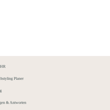
HR
chstyling Planer
g
gen & Antworten