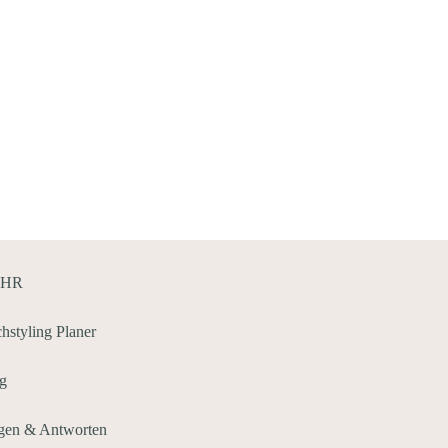
HR
chstyling Planer
g
gen & Antworten